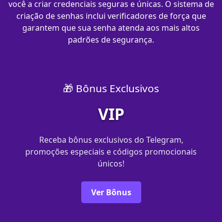
você a criar credenciais seguras e únicas. O sistema de
criação de senhas inclui verificadores de força que
garantem que sua senha atenda aos mais altos
padrões de segurança.
🎁 Bônus Exclusivos
VIP
Receba bônus exclusivos do Telegram,
promoções especiais e códigos promocionais
únicos!
Ver Bônus