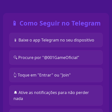
📱 Como Seguir no Telegram
📱 Baixe o app Telegram no seu dispositivo
🔍 Procure por "@001GameOficial"
👆 Toque em "Entrar" ou "Join"
🔔 Ative as notificações para não perder
nada