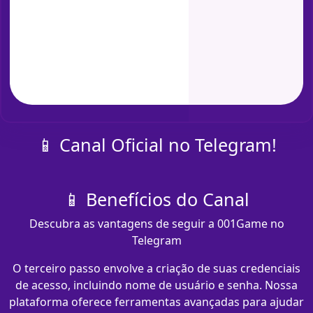
📱 Canal Oficial no Telegram!
📱 Benefícios do Canal
Descubra as vantagens de seguir a 001Game no
Telegram
O terceiro passo envolve a criação de suas credenciais
de acesso, incluindo nome de usuário e senha. Nossa
plataforma oferece ferramentas avançadas para ajudar