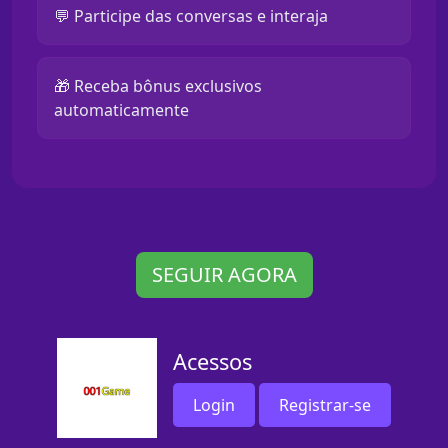
💬 Participe das conversas e interaja
🎁 Receba bônus exclusivos
automaticamente
SEGUIR AGORA
Acessos
Login
Registrar-se