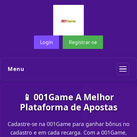
Login
Registrar-se
Menu
📱 001Game A Melhor
Plataforma de Apostas
Cadastre-se na 001Game para ganhar bônus no
cadastro e em cada recarga. Com a 001Game,