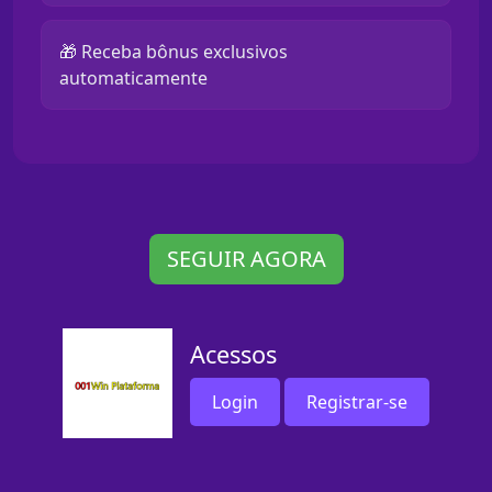
🎁 Receba bônus exclusivos
automaticamente
SEGUIR AGORA
Acessos
Login
Registrar-se