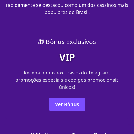
rapidamente se destacou como um dos cassinos mais
populares do Brasil.
🎁 Bônus Exclusivos
VIP
Receba bônus exclusivos do Telegram,
promoções especiais e códigos promocionais
únicos!
Ver Bônus