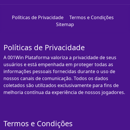
Políticas de Privacidade
Termos e Condições
Sitemap
Políticas de Privacidade
A 001Win Plataforma valoriza a privacidade de seus
usuários e está empenhada em proteger todas as
informações pessoais fornecidas durante o uso de
nossos canais de comunicação. Todos os dados
coletados são utilizados exclusivamente para fins de
melhoria contínua da experiência de nossos jogadores.
Termos e Condições