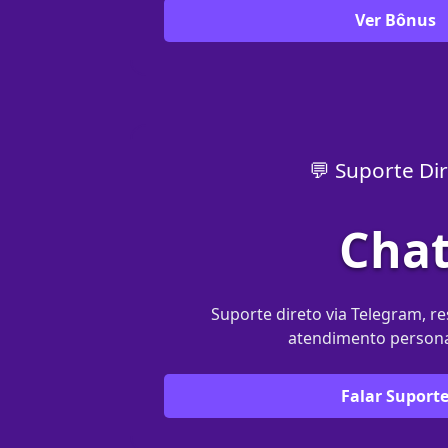
Ver Bônus
💬 Suporte Di
Cha
Suporte direto via Telegram, r
atendimento persona
Falar Suport