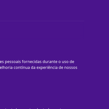
es pessoais fornecidas durante o uso de
elhoria contínua da experiência de nossos