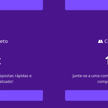
reto
👥 
t
espostas rápidas e
Junte-se a uma com
lizado!
compa
e