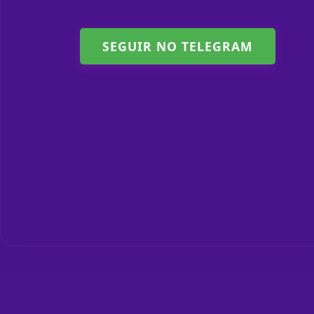
SEGUIR NO TELEGRAM