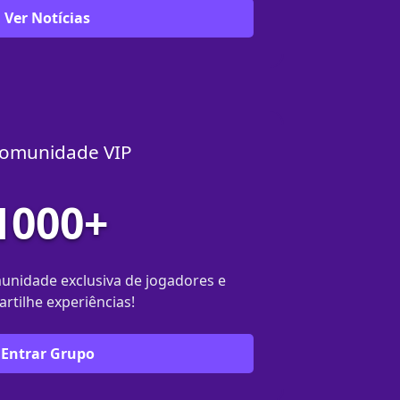
Ver Notícias
Comunidade VIP
1000+
unidade exclusiva de jogadores e
rtilhe experiências!
Entrar Grupo