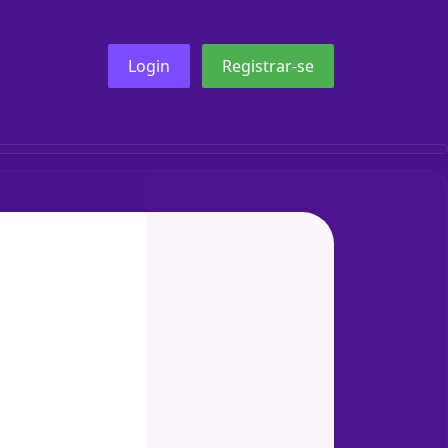
Login
Registrar-se