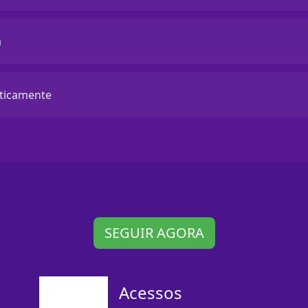
a
aticamente
SEGUIR AGORA
Acessos