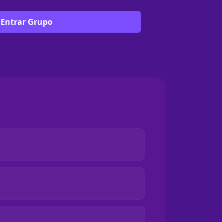
Entrar Grupo