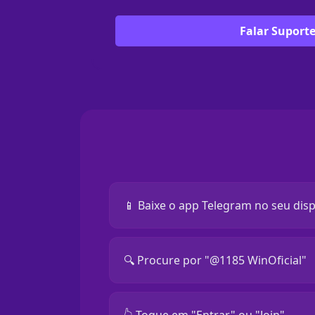
Falar Suport
📱 Baixe o app Telegram no seu disp
🔍 Procure por "@1185 WinOficial"