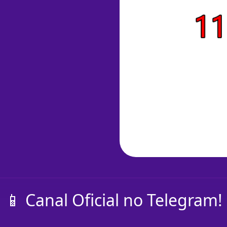
📱 Canal Oficial no Telegram!