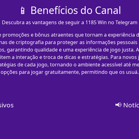
📱 Benefícios do Canal
Descubra as vantagens de seguir a 1185 Win no Telegram
 promoções e bônus atraentes que tornam a experiência de 
as de criptografia para proteger as informações pessoais e
, garantindo qualidade e uma experiência de jogo justa. 
tem a interação e troca de dicas e estratégias. Para novos
ratégias de cada jogo, tornando o ambiente acessível até 
opções para jogar gratuitamente, permitindo que os usuá.
sivos
📢 Notí