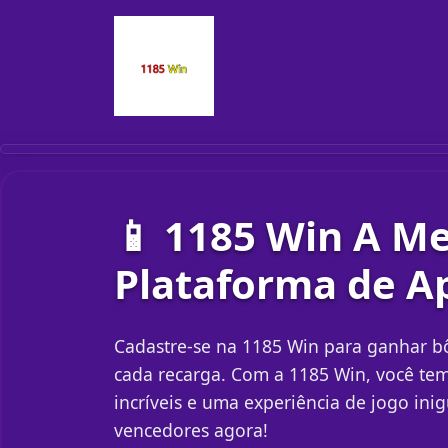
📱 1185 Win A M
Plataforma de A
Cadastre-se na 1185 Win para ganhar b
cada recarga. Com a 1185 Win, você te
incríveis e uma experiência de jogo inig
vencedores agora!