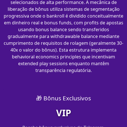
selecionados de alta performance. A mecânica de
liberação de bônus utiliza sistemas de segmentação
progressiva onde o bankroll é dividido conceitualmente
em dinheiro real e bonus funds, com profits de apostas
usando bonus balance sendo transferidos
gradualmente para withdrawable balance mediante
cumprimento de requisitos de rolagem (geralmente 30-
40x o valor do bônus). Esta estrutura implementa
behavioral economics principles que incentivam
extended play sessions enquanto mantêm
transparência regulatória.
🎁 Bônus Exclusivos
VIP