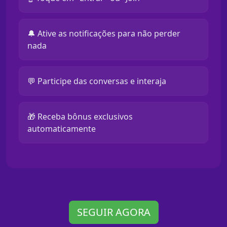
🔔 Ative as notificações para não perder
nada
💬 Participe das conversas e interaja
🎁 Receba bônus exclusivos
automaticamente
SEGUIR AGORA