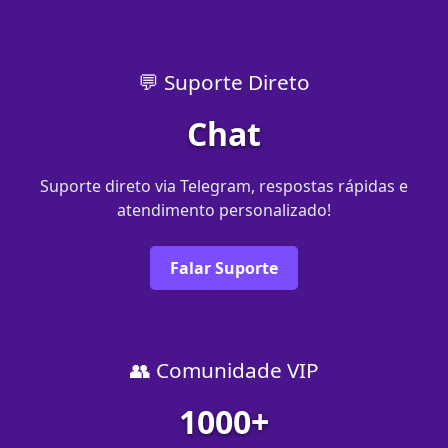
💬 Suporte Direto
Chat
Suporte direto via Telegram, respostas rápidas e
atendimento personalizado!
Falar Suporte
👥 Comunidade VIP
1000+