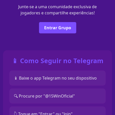
Junte-se a uma comunidade exclusiva de
jogadores e compartilhe experiências!
Entrar Grupo
📱 Como Seguir no Telegram
📱 Baixe o app Telegram no seu dispositivo
🔍 Procure por "@15WinOficial"
👆 Toque em "Entrar" ou "Join"