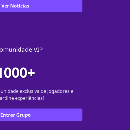
Ver Notícias
Comunidade VIP
1000+
unidade exclusiva de jogadores e
rtilhe experiências!
Entrar Grupo