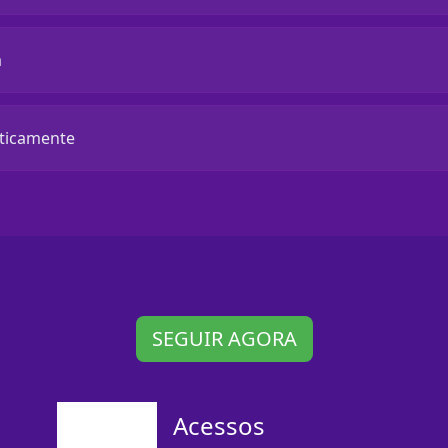
a
aticamente
SEGUIR AGORA
Acessos