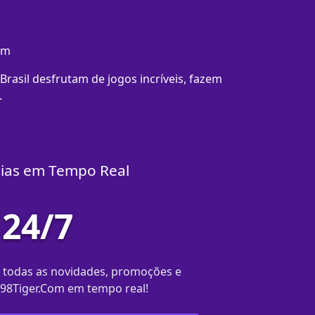
am
rasil desfrutam de jogos incríveis, fazem
.
cias em Tempo Real
24/7
e todas as novidades, promoções e
998Tiger.Com em tempo real!