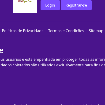
Login
Registrar-se
Políticas de Privacidade
Termos e Condições
Sitemap
de
seus usuários e está empenhada em proteger todas as info
dados coletados são utilizados exclusivamente para fins d