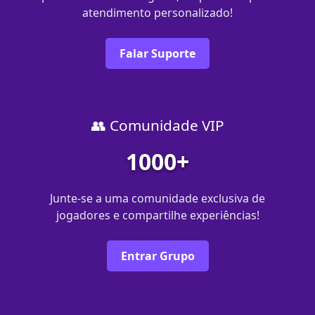
atendimento personalizado!
Falar Suporte
👥 Comunidade VIP
1000+
Junte-se a uma comunidade exclusiva de
jogadores e compartilhe experiências!
Entrar Grupo