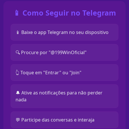
📱 Como Seguir no Telegram
📱 Baixe o app Telegram no seu dispositivo
🔍 Procure por "@199WinOficial"
👆 Toque em "Entrar" ou "Join"
🔔 Ative as notificações para não perder
nada
💬 Participe das conversas e interaja