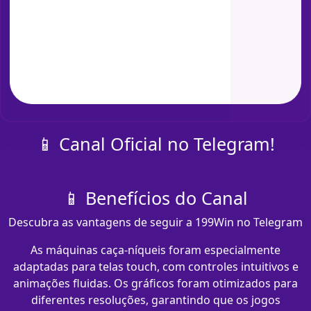
📱 Canal Oficial no Telegram!
📱 Benefícios do Canal
Descubra as vantagens de seguir a 199Win no Telegram
As máquinas caça-níqueis foram especialmente
adaptadas para telas touch, com controles intuitivos e
animações fluidas. Os gráficos foram otimizados para
diferentes resoluções, garantindo que os jogos