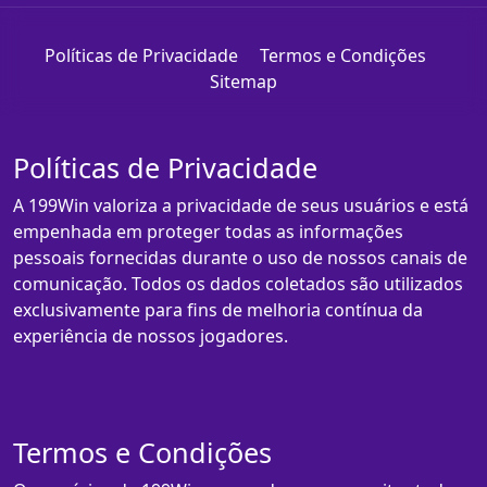
Políticas de Privacidade
Termos e Condições
Sitemap
Políticas de Privacidade
A 199Win valoriza a privacidade de seus usuários e está
empenhada em proteger todas as informações
pessoais fornecidas durante o uso de nossos canais de
comunicação. Todos os dados coletados são utilizados
exclusivamente para fins de melhoria contínua da
experiência de nossos jogadores.
Termos e Condições