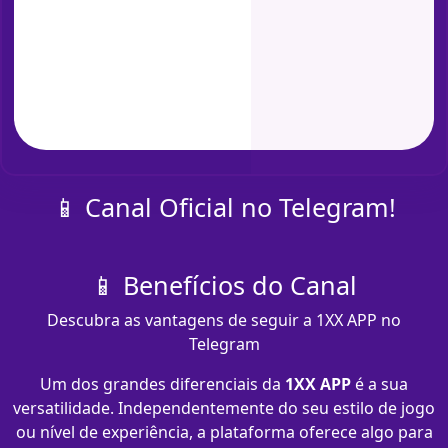
📱 Canal Oficial no Telegram!
📱 Benefícios do Canal
Descubra as vantagens de seguir a 1XX APP no
Telegram
Um dos grandes diferenciais da
1XX APP
é a sua
versatilidade. Independentemente do seu estilo de jogo
ou nível de experiência, a plataforma oferece algo para