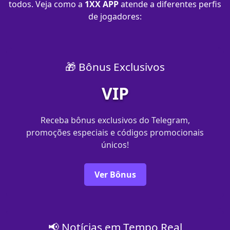
todos. Veja como a
1XX APP
atende a diferentes perfis
de jogadores:
🎁 Bônus Exclusivos
VIP
Receba bônus exclusivos do Telegram,
promoções especiais e códigos promocionais
únicos!
Ver Bônus
📢 Notícias em Tempo Real