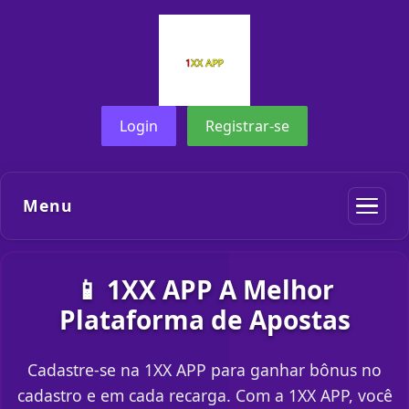
Login
Registrar-se
Menu
📱 1XX APP A Melhor
Plataforma de Apostas
Cadastre-se na 1XX APP para ganhar bônus no
cadastro e em cada recarga. Com a 1XX APP, você