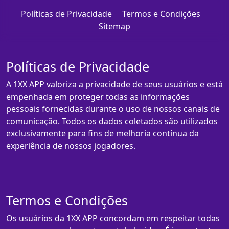
Políticas de Privacidade
Termos e Condições
Sitemap
Políticas de Privacidade
A 1XX APP valoriza a privacidade de seus usuários e está
empenhada em proteger todas as informações
pessoais fornecidas durante o uso de nossos canais de
comunicação. Todos os dados coletados são utilizados
exclusivamente para fins de melhoria contínua da
experiência de nossos jogadores.
Termos e Condições
Os usuários da 1XX APP concordam em respeitar todas