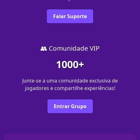
Falar Suporte
👥 Comunidade VIP
1000+
Junte-se a uma comunidade exclusiva de
jogadores e compartilhe experiências!
Entrar Grupo