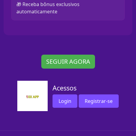
🎁 Receba bônus exclusivos
automaticamente
SEGUIR AGORA
Acessos
Login
Registrar-se