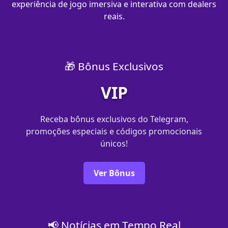
experiência de jogo imersiva e interativa com dealers
reais.
🎁 Bônus Exclusivos
VIP
Receba bônus exclusivos do Telegram,
promoções especiais e códigos promocionais
únicos!
Ver Bônus
📢 Notícias em Tempo Real