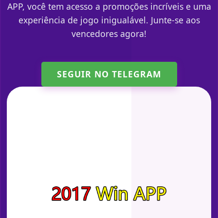
APP, você tem acesso a promoções incríveis e uma
experiência de jogo inigualável. Junte-se aos
vencedores agora!
SEGUIR NO TELEGRAM