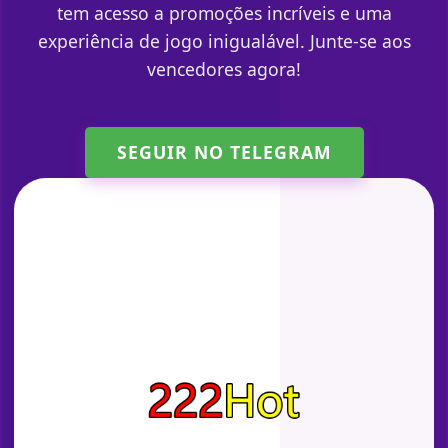
tem acesso a promoções incríveis e uma
experiência de jogo inigualável. Junte-se aos
vencedores agora!
SEGUIR NO TELEGRAM