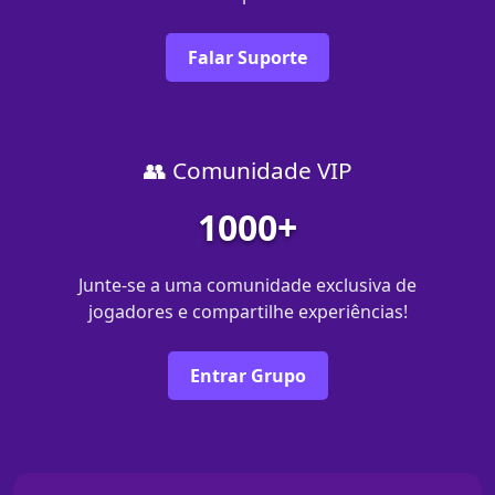
Falar Suporte
👥 Comunidade VIP
1000+
Junte-se a uma comunidade exclusiva de
jogadores e compartilhe experiências!
Entrar Grupo