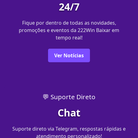
24/7
Fique por dentro de todas as novidades,
promoções e eventos da 222Win Baixar em
tempo real!
Ver Notícias
💬 Suporte Direto
Chat
Suporte direto via Telegram, respostas rápidas e
atendimento personalizado!