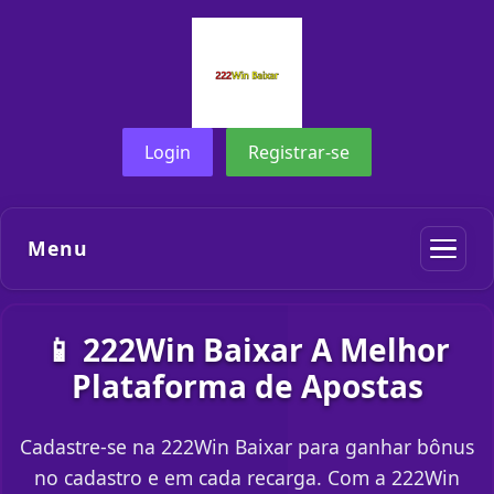
Login
Registrar-se
Menu
📱 222Win Baixar A Melhor
Plataforma de Apostas
Cadastre-se na 222Win Baixar para ganhar bônus
no cadastro e em cada recarga. Com a 222Win