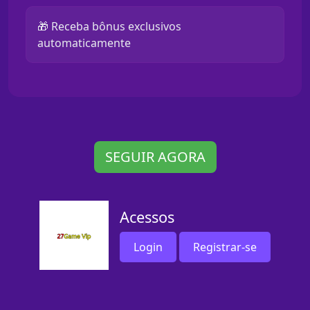
🎁 Receba bônus exclusivos
automaticamente
SEGUIR AGORA
Acessos
Login
Registrar-se