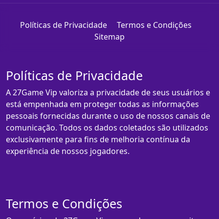
Políticas de Privacidade
Termos e Condições
Sitemap
Políticas de Privacidade
A 27Game Vip valoriza a privacidade de seus usuários e
está empenhada em proteger todas as informações
pessoais fornecidas durante o uso de nossos canais de
comunicação. Todos os dados coletados são utilizados
exclusivamente para fins de melhoria contínua da
experiência de nossos jogadores.
Termos e Condições