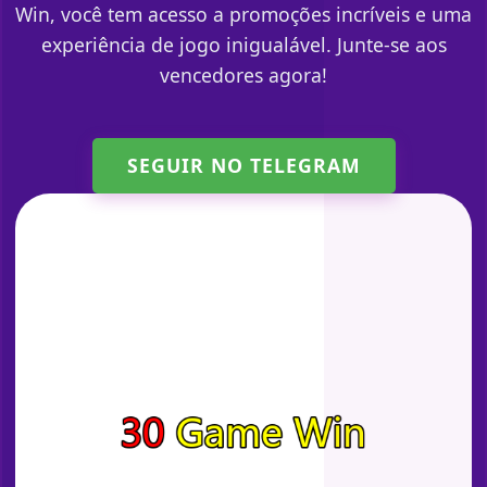
Win, você tem acesso a promoções incríveis e uma
experiência de jogo inigualável. Junte-se aos
vencedores agora!
SEGUIR NO TELEGRAM