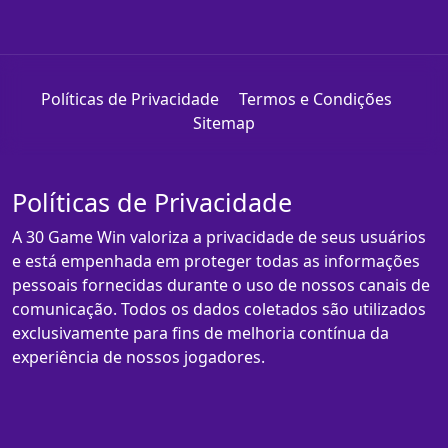
Políticas de Privacidade
Termos e Condições
Sitemap
Políticas de Privacidade
A 30 Game Win valoriza a privacidade de seus usuários
e está empenhada em proteger todas as informações
pessoais fornecidas durante o uso de nossos canais de
comunicação. Todos os dados coletados são utilizados
exclusivamente para fins de melhoria contínua da
experiência de nossos jogadores.