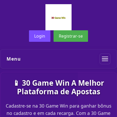
Login
Registrar-se
Menu
📱 30 Game Win A Melhor
Plataforma de Apostas
Cadastre-se na 30 Game Win para ganhar bônus
no cadastro e em cada recarga. Com a 30 Game