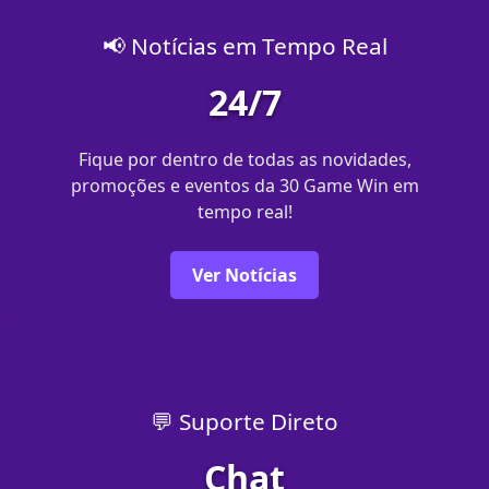
📢 Notícias em Tempo Real
24/7
Fique por dentro de todas as novidades,
promoções e eventos da 30 Game Win em
tempo real!
Ver Notícias
💬 Suporte Direto
Chat