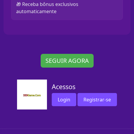
🎁 Receba bônus exclusivos
automaticamente
SEGUIR AGORA
Acessos
Login
Registrar-se