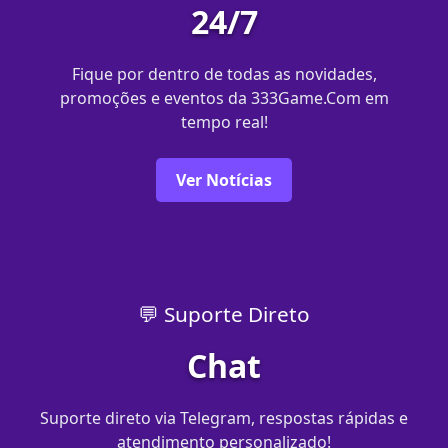
24/7
Fique por dentro de todas as novidades,
promoções e eventos da 333Game.Com em
tempo real!
Ver Notícias
💬 Suporte Direto
Chat
Suporte direto via Telegram, respostas rápidas e
atendimento personalizado!