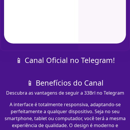
📱 Canal Oficial no Telegram!
📱 Benefícios do Canal
Descubra as vantagens de seguir a 33Brl no Telegram
A interface é totalmente responsiva, adaptando-se
perfeitamente a qualquer dispositivo. Seja no seu
smartphone, tablet ou computador, você terá a mesma
experiência de qualidade. O design é moderno e