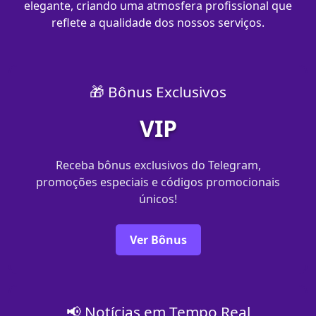
elegante, criando uma atmosfera profissional que
reflete a qualidade dos nossos serviços.
🎁 Bônus Exclusivos
VIP
Receba bônus exclusivos do Telegram,
promoções especiais e códigos promocionais
únicos!
Ver Bônus
📢 Notícias em Tempo Real