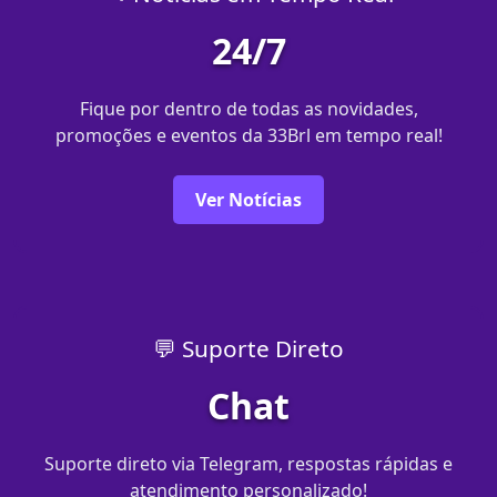
24/7
Fique por dentro de todas as novidades,
promoções e eventos da 33Brl em tempo real!
Ver Notícias
💬 Suporte Direto
Chat
Suporte direto via Telegram, respostas rápidas e
atendimento personalizado!