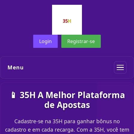
Login
Registrar-se
Menu
📱 35H A Melhor Plataforma
de Apostas
Cadastre-se na 35H para ganhar bônus no
cadastro e em cada recarga. Com a 35H, você tem