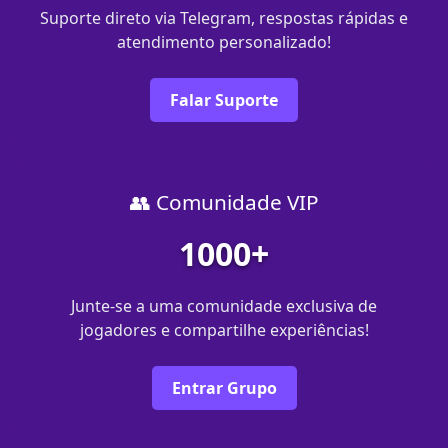
Suporte direto via Telegram, respostas rápidas e
atendimento personalizado!
Falar Suporte
👥 Comunidade VIP
1000+
Junte-se a uma comunidade exclusiva de
jogadores e compartilhe experiências!
Entrar Grupo