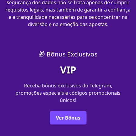
segurança dos dados não se trata apenas de cumprir
requisitos legais, mas também de garantir a confiança
e a tranquilidade necessárias para se concentrar na
diversão e na emoção das apostas.
🎁 Bônus Exclusivos
VIP
Receba bônus exclusivos do Telegram,
promoções especiais e códigos promocionais
únicos!
Ver Bônus