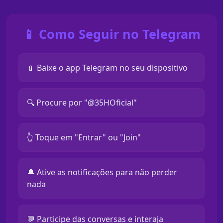
📱 Como Seguir no Telegram
📱 Baixe o app Telegram no seu dispositivo
🔍 Procure por "@35HOficial"
👆 Toque em "Entrar" ou "Join"
🔔 Ative as notificações para não perder
nada
💬 Participe das conversas e interaja