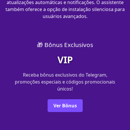
atualizações automáticas e notificações. O assistente
também oferece a opção de instalação silenciosa para
usuários avançados.
🎁 Bônus Exclusivos
VIP
Receba bônus exclusivos do Telegram,
promoções especiais e códigos promocionais
únicos!
Ver Bônus