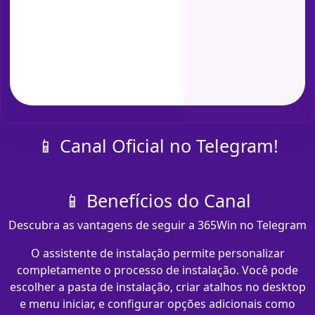
📱 Canal Oficial no Telegram!
📱 Benefícios do Canal
Descubra as vantagens de seguir a 365Win no Telegram
O assistente de instalação permite personalizar
completamente o processo de instalação. Você pode
escolher a pasta de instalação, criar atalhos no desktop
e menu iniciar, e configurar opções adicionais como