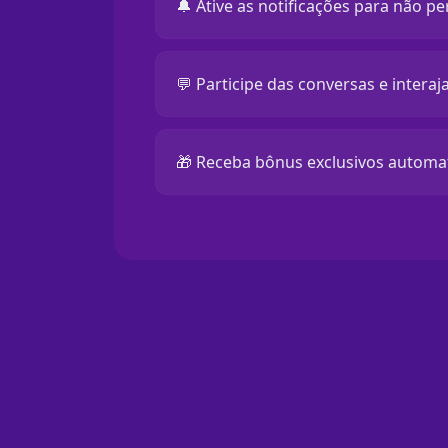
🔔 Ative as notificações para não p
💬 Participe das conversas e interaj
🎁 Receba bônus exclusivos autom