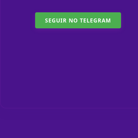
SEGUIR NO TELEGRAM