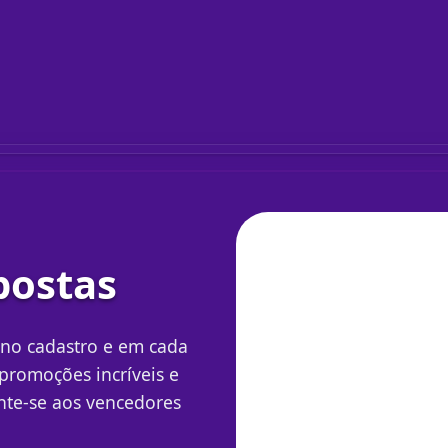
postas
no cadastro e em cada
promoções incríveis e
unte-se aos vencedores