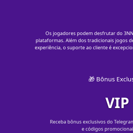
Os jogadores podem desfrutar do 3NN c
plataformas. Além dos tradicionais jogos 
experiência, o suporte ao cliente é excepci
🎁 Bônus Exclu
VIP
Receba bônus exclusivos do Telegra
e códigos promocionai