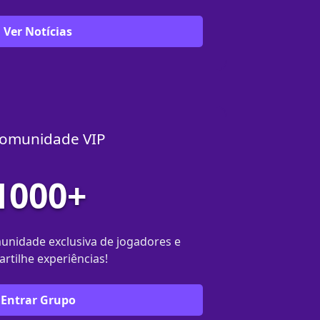
Ver Notícias
Comunidade VIP
1000+
unidade exclusiva de jogadores e
rtilhe experiências!
Entrar Grupo