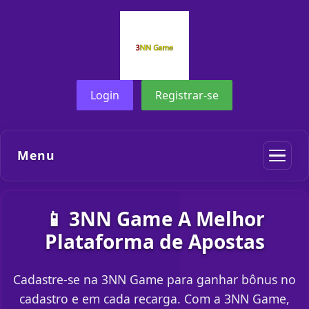
Login
Registrar-se
Menu
📱 3NN Game A Melhor
Plataforma de Apostas
Cadastre-se na 3NN Game para ganhar bônus no
cadastro e em cada recarga. Com a 3NN Game,