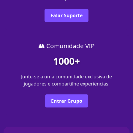
Falar Suporte
👥 Comunidade VIP
1000+
Junte-se a uma comunidade exclusiva de
jogadores e compartilhe experiências!
Entrar Grupo