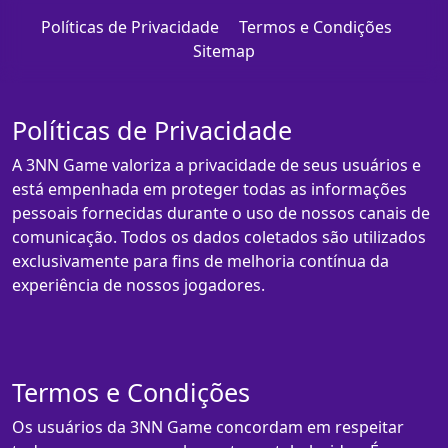
Políticas de Privacidade
Termos e Condições
Sitemap
Políticas de Privacidade
A 3NN Game valoriza a privacidade de seus usuários e
está empenhada em proteger todas as informações
pessoais fornecidas durante o uso de nossos canais de
comunicação. Todos os dados coletados são utilizados
exclusivamente para fins de melhoria contínua da
experiência de nossos jogadores.
Termos e Condições
Os usuários da 3NN Game concordam em respeitar