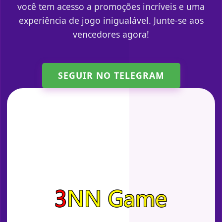
você tem acesso a promoções incríveis e uma
experiência de jogo inigualável. Junte-se aos
vencedores agora!
SEGUIR NO TELEGRAM