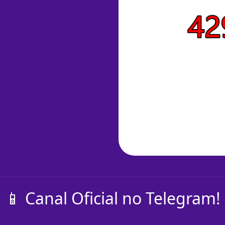
📱 Canal Oficial no Telegram!