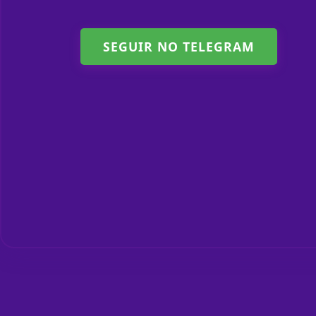
SEGUIR NO TELEGRAM