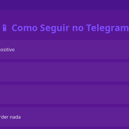
📱 Como Seguir no Telegram
ositivo
erder nada