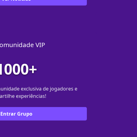
Comunidade VIP
1000+
unidade exclusiva de jogadores e
rtilhe experiências!
Entrar Grupo