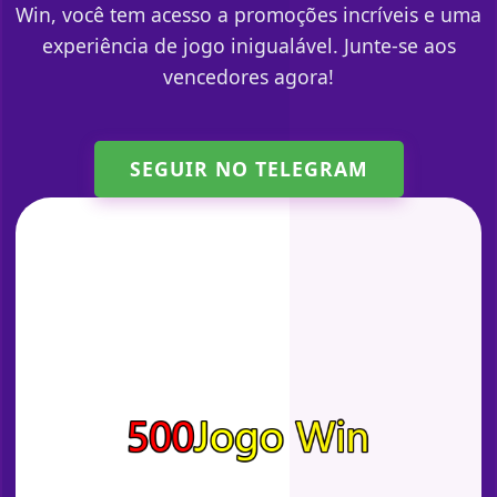
Win, você tem acesso a promoções incríveis e uma
experiência de jogo inigualável. Junte-se aos
vencedores agora!
SEGUIR NO TELEGRAM