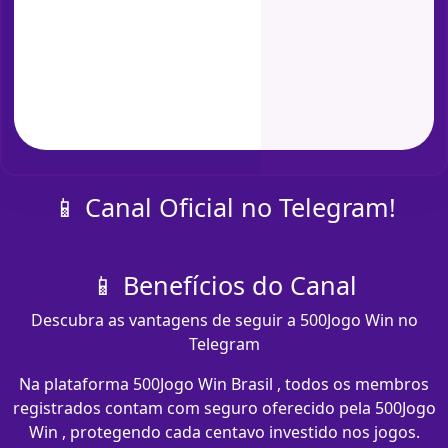
📱 Canal Oficial no Telegram!
📱 Benefícios do Canal
Descubra as vantagens de seguir a 500Jogo Win no
Telegram
Na plataforma 500Jogo Win Brasil , todos os membros
registrados contam com seguro oferecido pela 500Jogo
Win , protegendo cada centavo investido nos jogos.