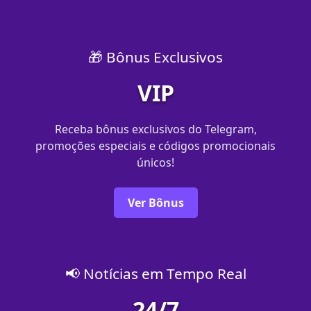
🎁 Bônus Exclusivos
VIP
Receba bônus exclusivos do Telegram,
promoções especiais e códigos promocionais
únicos!
Ver Bônus
📢 Notícias em Tempo Real
24/7