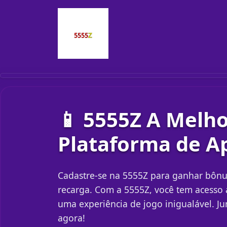
📱 5555Z A Melh
Plataforma de A
Cadastre-se na 5555Z para ganhar bônu
recarga. Com a 5555Z, você tem acesso 
uma experiência de jogo inigualável. J
agora!