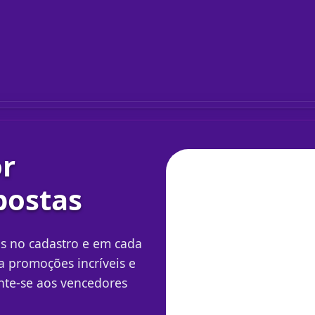
or
postas
s no cadastro e em cada
a promoções incríveis e
unte-se aos vencedores