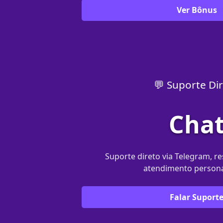
Ver Bônus
💬 Suporte Di
Cha
Suporte direto via Telegram, r
atendimento persona
Falar Suport