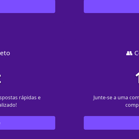
reto
👥 
t
espostas rápidas e
Junte-se a uma com
lizado!
compa
e