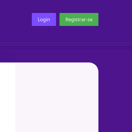
Login
Registrar-se