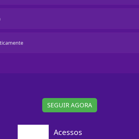
a
aticamente
SEGUIR AGORA
Acessos