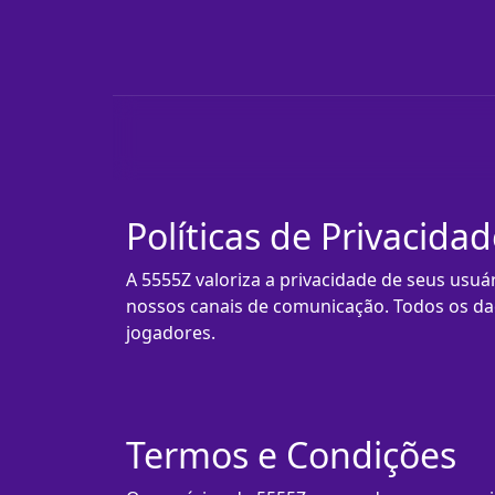
Políticas de Privacida
A 5555Z valoriza a privacidade de seus usu
nossos canais de comunicação. Todos os dad
jogadores.
Termos e Condições