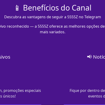
📱 Benefícios do Canal
Descubra as vantagens de seguir a 5555Z no Telegram
 vivo reconhecido — a 5555Z oferece as melhores opções d
mais variados.
sivos
📢 Notí
m, promoções especiais
Fique por dentro d
s únicos!
eventos 