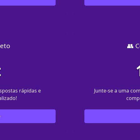
reto
👥 
t
espostas rápidas e
Junte-se a uma com
lizado!
compa
e