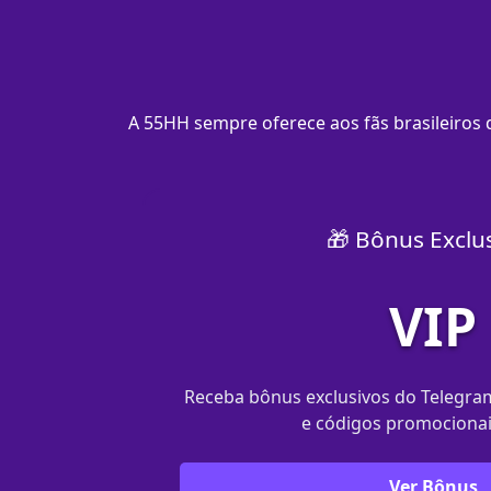
A 55HH sempre oferece aos fãs brasileiros
🎁 Bônus Exclu
VIP
Receba bônus exclusivos do Telegra
e códigos promocionai
Ver Bônus