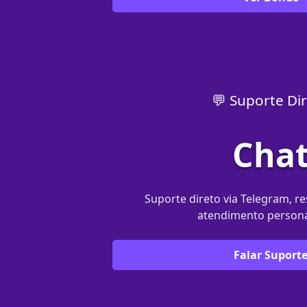
💬 Suporte Di
Cha
Suporte direto via Telegram, r
atendimento persona
Falar Suport