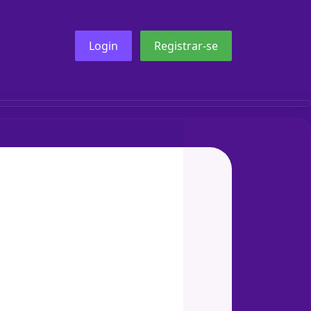
Login
Registrar-se