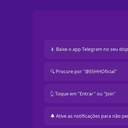
📱 Baixe o app Telegram no seu disp
🔍 Procure por "@55HHOficial"
👆 Toque em "Entrar" ou "Join"
🔔 Ative as notificações para não p