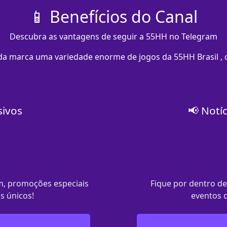
📱 Benefícios do Canal
Descubra as vantagens de seguir a 55HH no Telegram
 da marca uma variedade enorme de jogos da 55HH Brasil ,
sivos
📢 Notí
m, promoções especiais
Fique por dentro d
s únicos!
eventos 