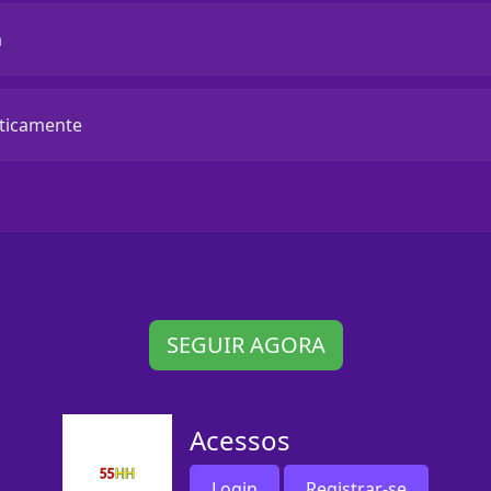
a
aticamente
SEGUIR AGORA
Acessos
Login
Registrar-se