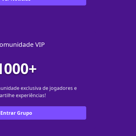
Comunidade VIP
1000+
unidade exclusiva de jogadores e
rtilhe experiências!
Entrar Grupo