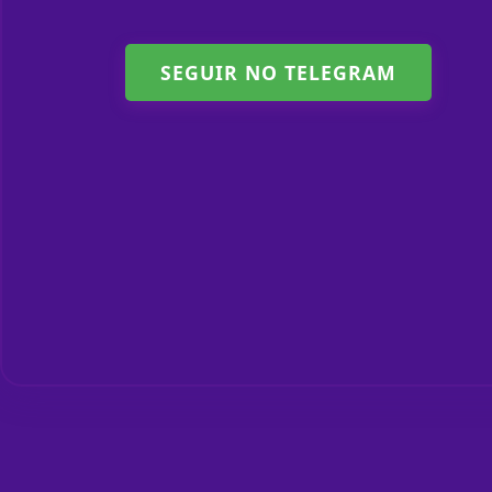
SEGUIR NO TELEGRAM