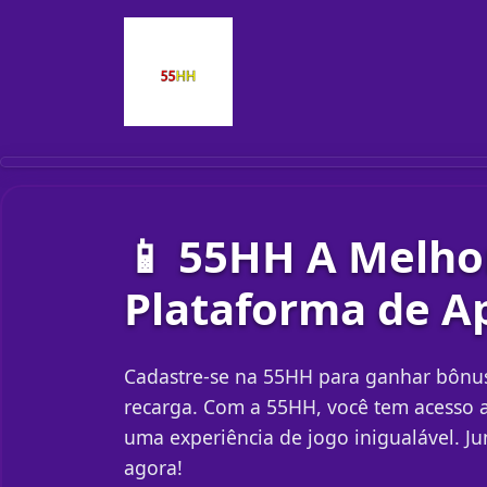
📱 55HH A Melho
Plataforma de A
Cadastre-se na 55HH para ganhar bônus
recarga. Com a 55HH, você tem acesso a
uma experiência de jogo inigualável. J
agora!