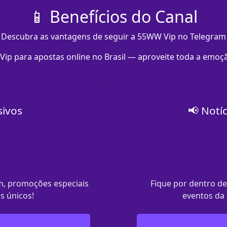
📱 Benefícios do Canal
Descubra as vantagens de seguir a 55WW Vip no Telegram
ip para apostas online no Brasil — aproveite toda a emoção
sivos
📢 Notí
m, promoções especiais
Fique por dentro d
s únicos!
eventos da