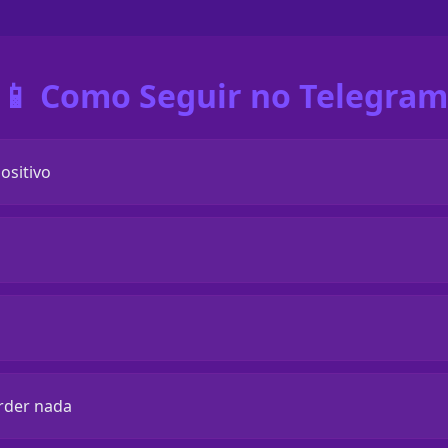
📱 Como Seguir no Telegram
ositivo
erder nada