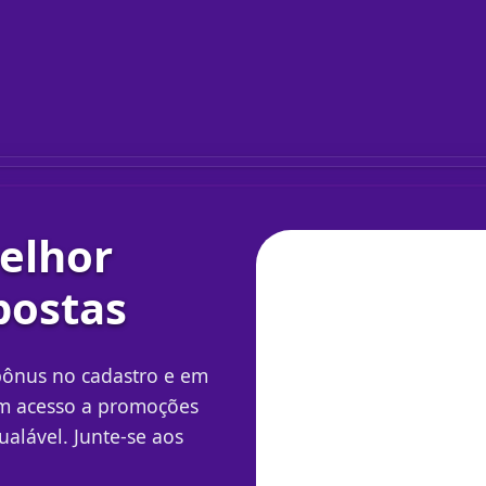
elhor
postas
bônus no cadastro e em
em acesso a promoções
ualável. Junte-se aos