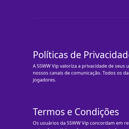
Políticas de Privacida
A 55WW Vip valoriza a privacidade de seus
nossos canais de comunicação. Todos os dad
jogadores.
Termos e Condições
Os usuários da 55WW Vip concordam em resp