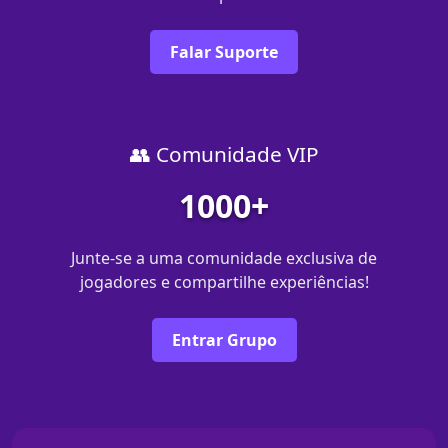
Falar Suporte
👥 Comunidade VIP
1000+
Junte-se a uma comunidade exclusiva de
jogadores e compartilhe experiências!
Entrar Grupo