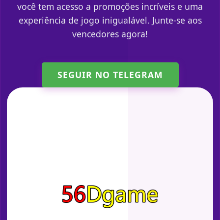
você tem acesso a promoções incríveis e uma
experiência de jogo inigualável. Junte-se aos
vencedores agora!
SEGUIR NO TELEGRAM