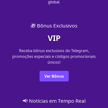
global.
🎁 Bônus Exclusivos
VIP
Receba bônus exclusivos do Telegram,
promoções especiais e códigos promocionais
únicos!
Ver Bônus
📢 Notícias em Tempo Real