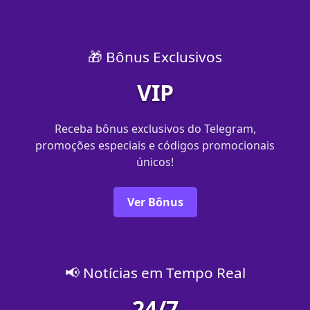
🎁 Bônus Exclusivos
VIP
Receba bônus exclusivos do Telegram,
promoções especiais e códigos promocionais
únicos!
Ver Bônus
📢 Notícias em Tempo Real
24/7