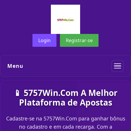
Login
Registrar-se
Menu
📱 5757Win.Com A Melhor
Plataforma de Apostas
Cadastre-se na 5757Win.Com para ganhar bônus
no cadastro e em cada recarga. Com a