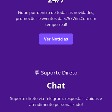
Fique por dentro de todas as novidades,
promoções e eventos da 5757Win.Com em
tempo real!
Ver Notícias
💬 Suporte Direto
Chat
Suporte direto via Telegram, respostas rápidas e
atendimento personalizado!