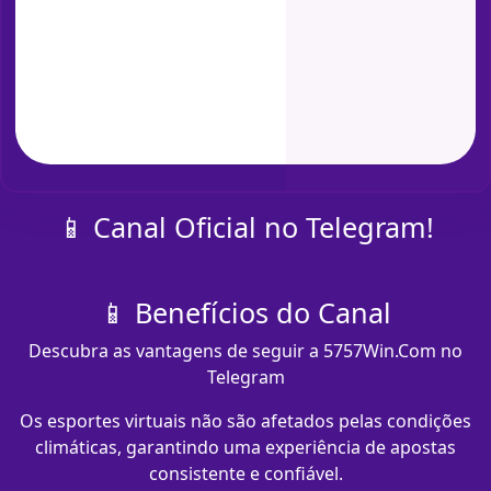
📱 Canal Oficial no Telegram!
📱 Benefícios do Canal
Descubra as vantagens de seguir a 5757Win.Com no
Telegram
Os esportes virtuais não são afetados pelas condições
climáticas, garantindo uma experiência de apostas
consistente e confiável.