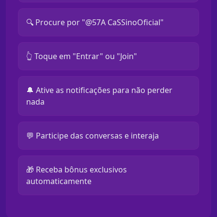
🔍 Procure por "@57A CaSSinoOficial"
👆 Toque em "Entrar" ou "Join"
🔔 Ative as notificações para não perder
nada
💬 Participe das conversas e interaja
🎁 Receba bônus exclusivos
automaticamente