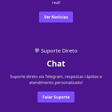
real!
Ver Notícias
💬 Suporte Direto
Chat
Suporte direto via Telegram, respostas rápidas e
atendimento personalizado!
Falar Suporte