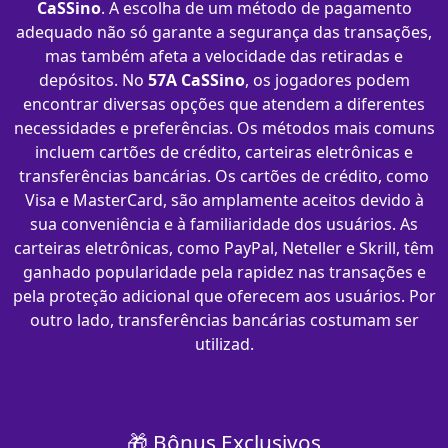
CaSSino
. A escolha de um método de pagamento
adequado não só garante a segurança das transações,
mas também afeta a velocidade das retiradas e
depósitos. No
57A CaSSino
, os jogadores podem
encontrar diversas opções que atendem a diferentes
necessidades e preferências. Os métodos mais comuns
incluem cartões de crédito, carteiras eletrônicas e
transferências bancárias. Os cartões de crédito, como
Visa e MasterCard, são amplamente aceitos devido à
sua conveniência e à familiaridade dos usuários. As
carteiras eletrônicas, como PayPal, Neteller e Skrill, têm
ganhado popularidade pela rapidez nas transações e
pela proteção adicional que oferecem aos usuários. Por
outro lado, transferências bancárias costumam ser
utilizad.
🎁 Bônus Exclusivos