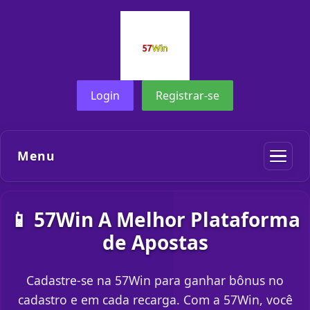
Login
Registrar-se
Menu
📱 57Win A Melhor Plataforma
de Apostas
Cadastre-se na 57Win para ganhar bônus no
cadastro e em cada recarga. Com a 57Win, você