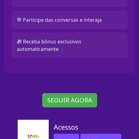
💬 Participe das conversas e interaja
🎁 Receba bônus exclusivos
automaticamente
SEGUIR AGORA
Acessos