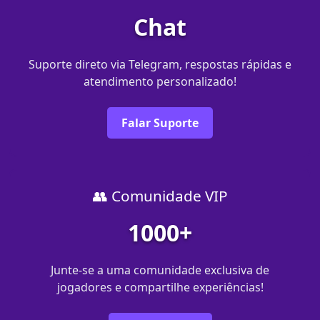
Chat
Suporte direto via Telegram, respostas rápidas e
atendimento personalizado!
Falar Suporte
👥 Comunidade VIP
1000+
Junte-se a uma comunidade exclusiva de
jogadores e compartilhe experiências!