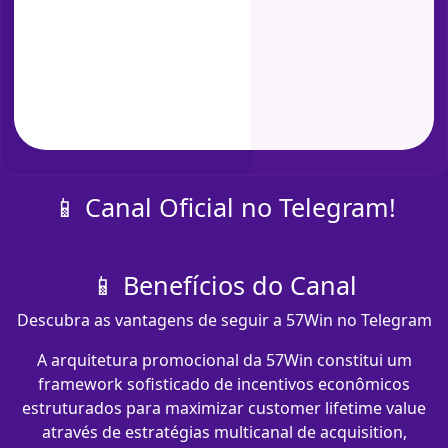
📱 Canal Oficial no Telegram!
📱 Benefícios do Canal
Descubra as vantagens de seguir a 57Win no Telegram
A arquitetura promocional da 57Win constitui um
framework sofisticado de incentivos econômicos
estruturados para maximizar customer lifetime value
através de estratégias multicanal de acquisition,