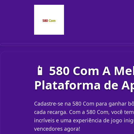
📱 580 Com A Me
Plataforma de A
Cadastre-se na 580 Com para ganhar b
cada recarga. Com a 580 Com, você te
incríveis e uma experiência de jogo inig
vencedores agora!