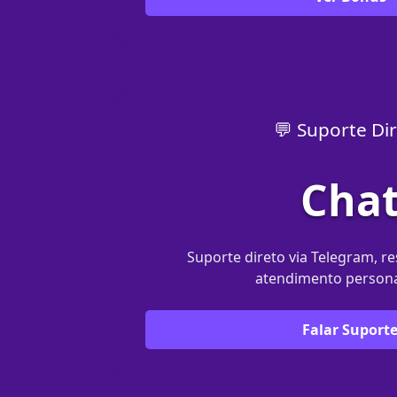
💬 Suporte Di
Cha
Suporte direto via Telegram, r
atendimento persona
Falar Suport