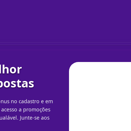
lhor
postas
ônus no cadastro e em
m acesso a promoções
ualável. Junte-se aos