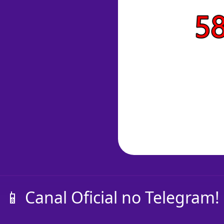
📱 Canal Oficial no Telegram!