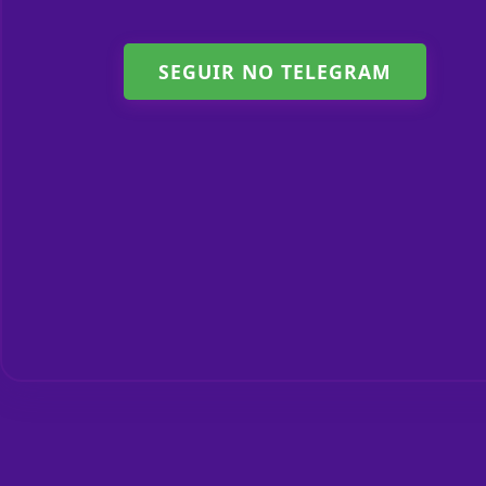
SEGUIR NO TELEGRAM