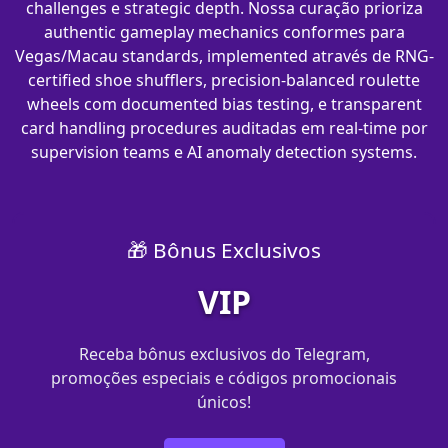
challenges e strategic depth. Nossa curação prioriza
authentic gameplay mechanics conformes para
Vegas/Macau standards, implemented através de RNG-
certified shoe shufflers, precision-balanced roulette
wheels com documented bias testing, e transparent
card handling procedures auditadas em real-time por
supervision teams e AI anomaly detection systems.
🎁 Bônus Exclusivos
VIP
Receba bônus exclusivos do Telegram,
promoções especiais e códigos promocionais
únicos!