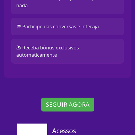
nada
💬 Participe das conversas e interaja
🎁 Receba bônus exclusivos
automaticamente
SEGUIR AGORA
Acessos