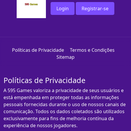
Login
Registrar-se
Políticas de Privacidade
Termos e Condições
Sitemap
Políticas de Privacidade
A 595 Games valoriza a privacidade de seus usuários e
está empenhada em proteger todas as informações
pessoais fornecidas durante o uso de nossos canais de
comunicação. Todos os dados coletados são utilizados
exclusivamente para fins de melhoria contínua da
experiência de nossos jogadores.