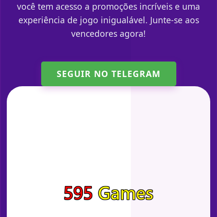
você tem acesso a promoções incríveis e uma
experiência de jogo inigualável. Junte-se aos
vencedores agora!
SEGUIR NO TELEGRAM