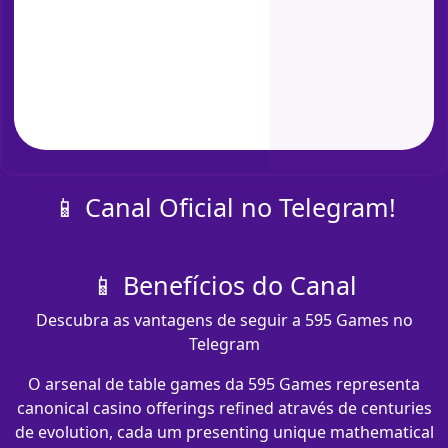
📱 Canal Oficial no Telegram!
📱 Benefícios do Canal
Descubra as vantagens de seguir a 595 Games no
Telegram
O arsenal de table games da 595 Games representa
canonical casino offerings refined através de centuries
de evolution, cada um presenting unique mathematical