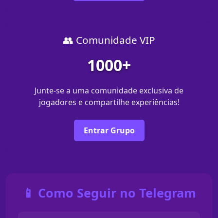
👥 Comunidade VIP
1000+
Junte-se a uma comunidade exclusiva de
jogadores e compartilhe experiências!
Entrar Grupo
📱 Como Seguir no Telegram