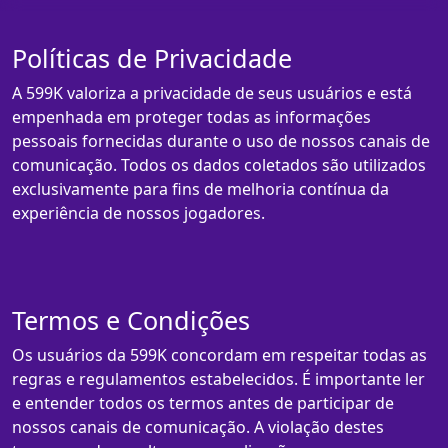
Políticas de Privacidade
A 599K valoriza a privacidade de seus usuários e está
empenhada em proteger todas as informações
pessoais fornecidas durante o uso de nossos canais de
comunicação. Todos os dados coletados são utilizados
exclusivamente para fins de melhoria contínua da
experiência de nossos jogadores.
Termos e Condições
Os usuários da 599K concordam em respeitar todas as
regras e regulamentos estabelecidos. É importante ler
e entender todos os termos antes de participar de
nossos canais de comunicação. A violação destes