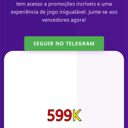
tem acesso a promoções incríveis e uma
experiência de jogo inigualável. Junte-se aos
vencedores agora!
SEGUIR NO TELEGRAM