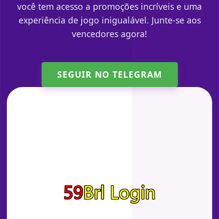
você tem acesso a promoções incríveis e uma
experiência de jogo inigualável. Junte-se aos
vencedores agora!
SEGUIR NO TELEGRAM