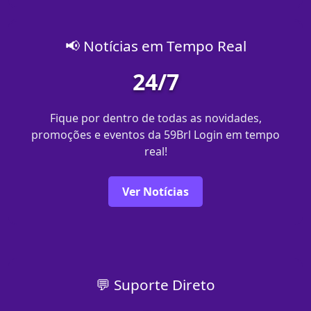
📢 Notícias em Tempo Real
24/7
Fique por dentro de todas as novidades,
promoções e eventos da 59Brl Login em tempo
real!
Ver Notícias
💬 Suporte Direto