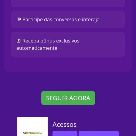
💬 Participe das conversas e interaja
🎁 Receba bônus exclusivos
automaticamente
SEGUIR AGORA
Acessos