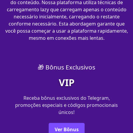
do conteúdo. Nossa plataforma utiliza técnicas de
carregamento lazy que carregam apenas o conteúdo
necessário inicialmente, carregando o restante
conforme necessário. Esta abordagem garante que
você possa começar a usar a plataforma rapidamente,
mesmo em conexões mais lentas.
🎁 Bônus Exclusivos
VIP
Receba bônus exclusivos do Telegram,
promoções especiais e códigos promocionais
únicos!
Ver Bônus