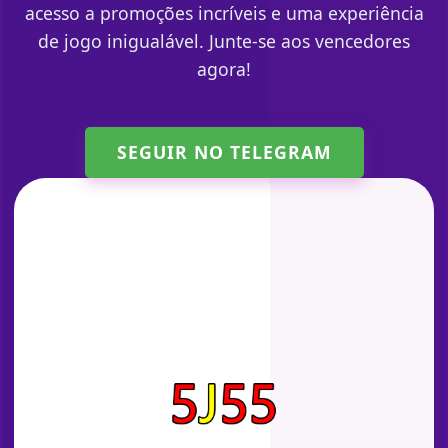
acesso a promoções incríveis e uma experiência
de jogo inigualável. Junte-se aos vencedores
agora!
SEGUIR NO TELEGRAM