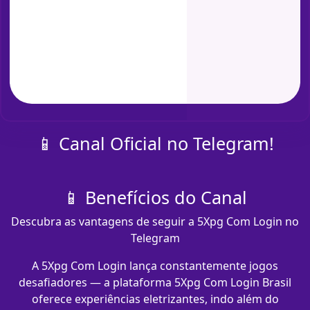
📱 Canal Oficial no Telegram!
📱 Benefícios do Canal
Descubra as vantagens de seguir a 5Xpg Com Login no
Telegram
A 5Xpg Com Login lança constantemente jogos
desafiadores — a plataforma 5Xpg Com Login Brasil
oferece experiências eletrizantes, indo além do