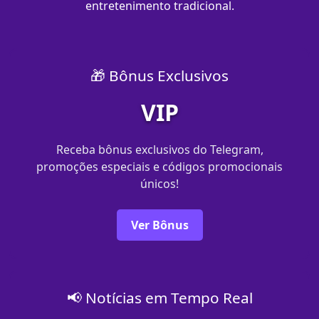
entretenimento tradicional.
🎁 Bônus Exclusivos
VIP
Receba bônus exclusivos do Telegram,
promoções especiais e códigos promocionais
únicos!
Ver Bônus
📢 Notícias em Tempo Real