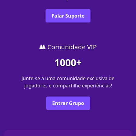
Falar Suporte
👥 Comunidade VIP
1000+
Junte-se a uma comunidade exclusiva de
jogadores e compartilhe experiências!
Entrar Grupo