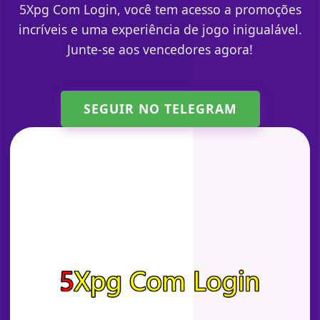
5Xpg Com Login, você tem acesso a promoções
incríveis e uma experiência de jogo inigualável.
Junte-se aos vencedores agora!
SEGUIR NO TELEGRAM