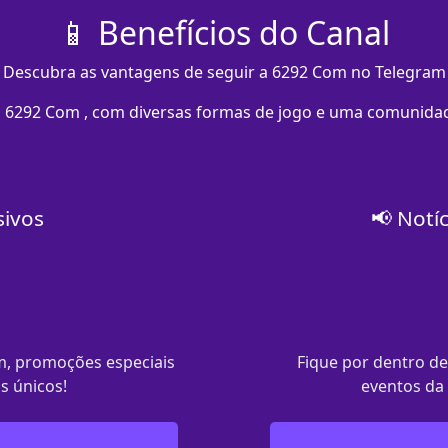
📱 Benefícios do Canal
Descubra as vantagens de seguir a 6292 Com no Telegram
 6292 Com , com diversas formas de jogo e uma comunidade
sivos
📢 Notí
m, promoções especiais
Fique por dentro d
s únicos!
eventos da