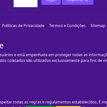
Políticas de Privacidade
Termos e Condições
Sitemap
de
 usuários e está empenhada em proteger todas as informaçõ
os coletados são utilizados exclusivamente para fins de m
eitar todas as regras e regulamentos estabelecidos. É im