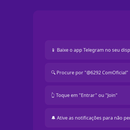
📱 Baixe o app Telegram no seu disp
🔍 Procure por "@6292 ComOficial"
👆 Toque em "Entrar" ou "Join"
🔔 Ative as notificações para não p