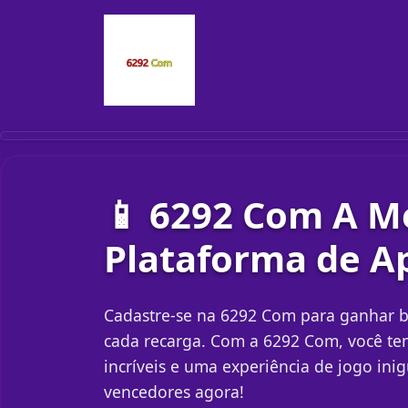
📱 6292 Com A M
Plataforma de A
Cadastre-se na 6292 Com para ganhar 
cada recarga. Com a 6292 Com, você t
incríveis e uma experiência de jogo inig
vencedores agora!