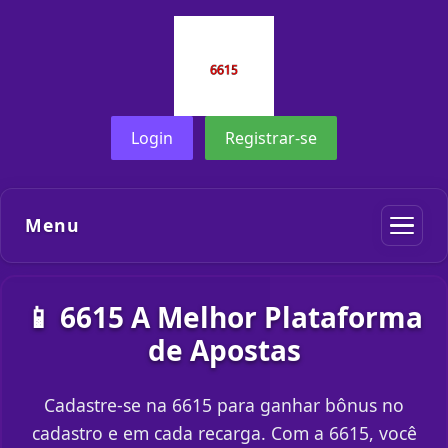
Login
Registrar-se
Menu
📱 6615 A Melhor Plataforma
de Apostas
Cadastre-se na 6615 para ganhar bônus no
cadastro e em cada recarga. Com a 6615, você