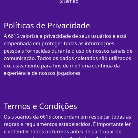
Sitemap
Políticas de Privacidade
A 6615 valoriza a privacidade de seus usuários e está
empenhada em proteger todas as informações
pessoais fornecidas durante o uso de nossos canais de
comunicação. Todos os dados coletados são utilizados
exclusivamente para fins de melhoria contínua da
experiência de nossos jogadores.
Termos e Condições
Os usuários da 6615 concordam em respeitar todas as
regras e regulamentos estabelecidos. É importante ler
e entender todos os termos antes de participar de