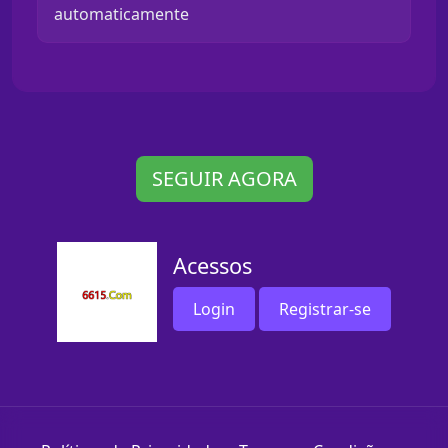
automaticamente
SEGUIR AGORA
Acessos
Login
Registrar-se