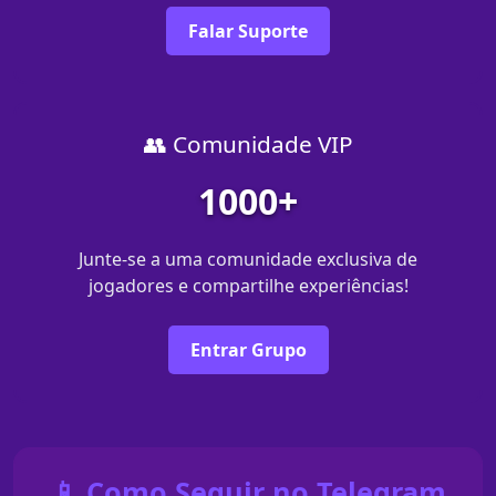
Falar Suporte
👥 Comunidade VIP
1000+
Junte-se a uma comunidade exclusiva de
jogadores e compartilhe experiências!
Entrar Grupo
📱 Como Seguir no Telegram