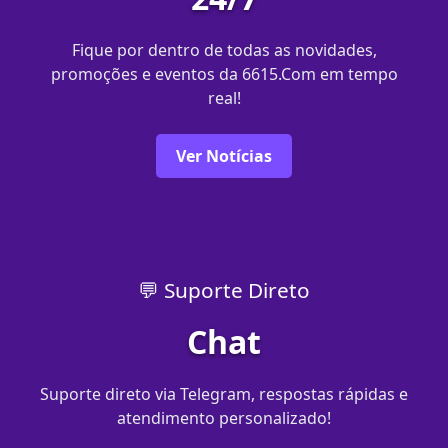
Fique por dentro de todas as novidades,
promoções e eventos da 6615.Com em tempo
real!
Ver Notícias
💬 Suporte Direto
Chat
Suporte direto via Telegram, respostas rápidas e
atendimento personalizado!