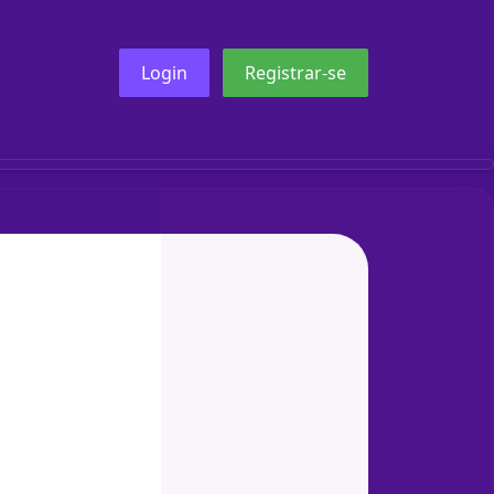
Login
Registrar-se