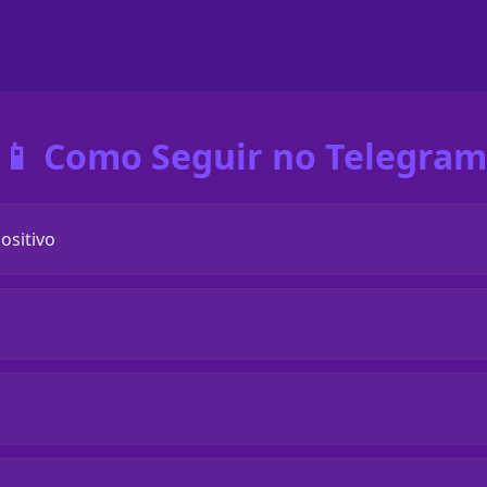
📱 Como Seguir no Telegram
ositivo