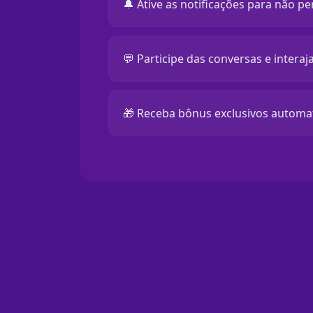
🔔 Ative as notificações para não p
💬 Participe das conversas e interaj
🎁 Receba bônus exclusivos autom