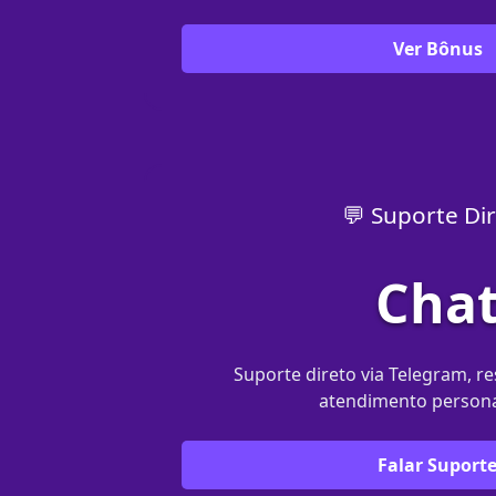
Ver Bônus
💬 Suporte Di
Cha
Suporte direto via Telegram, r
atendimento persona
Falar Suport