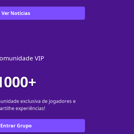
Ver Notícias
Comunidade VIP
1000+
unidade exclusiva de jogadores e
rtilhe experiências!
Entrar Grupo