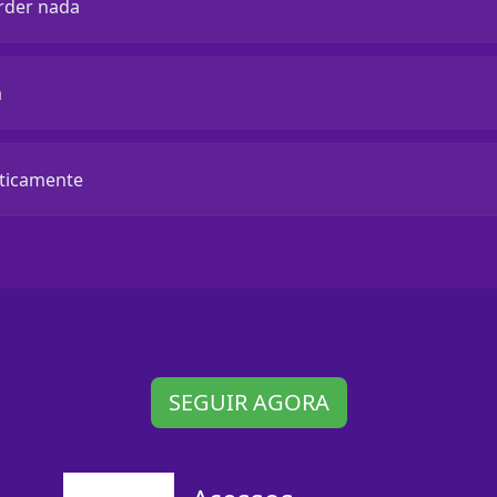
erder nada
a
aticamente
SEGUIR AGORA