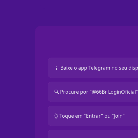
📱 Baixe o app Telegram no seu disp
🔍 Procure por "@66Br LoginOficial"
👆 Toque em "Entrar" ou "Join"