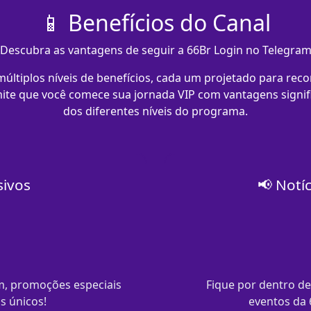
📱 Benefícios do Canal
Descubra as vantagens de seguir a 66Br Login no Telegra
ltiplos níveis de benefícios, cada um projetado para reco
te que você comece sua jornada VIP com vantagens signifi
dos diferentes níveis do programa.
sivos
📢 Notí
m, promoções especiais
Fique por dentro d
s únicos!
eventos da 