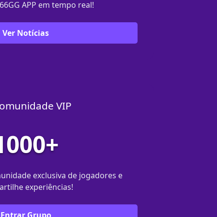
 66GG APP em tempo real!
Ver Notícias
Comunidade VIP
1000+
unidade exclusiva de jogadores e
rtilhe experiências!
Entrar Grupo