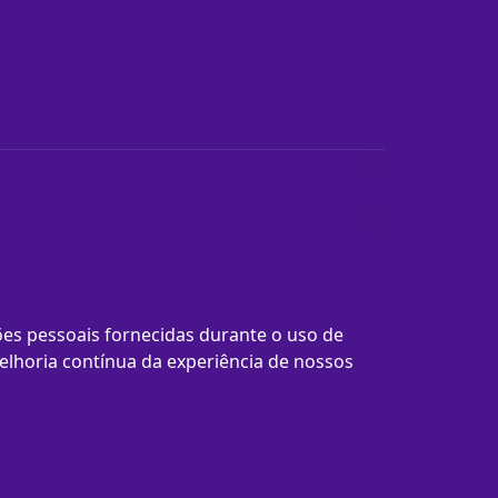
es pessoais fornecidas durante o uso de
elhoria contínua da experiência de nossos