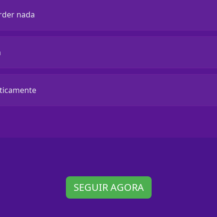
erder nada
a
aticamente
SEGUIR AGORA