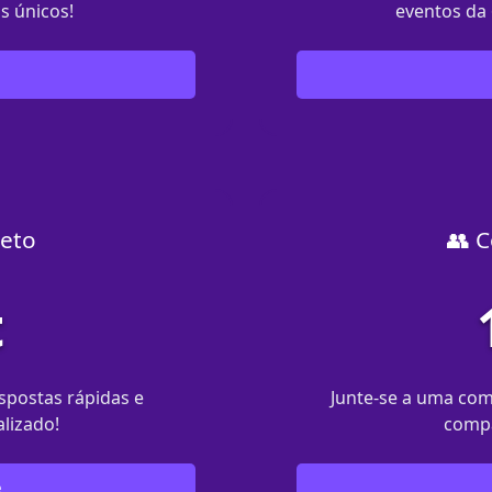
s únicos!
eventos da
reto
👥 
t
espostas rápidas e
Junte-se a uma com
lizado!
compa
e