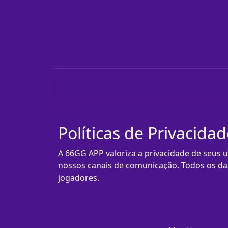
Políticas de Privacida
A 66GG APP valoriza a privacidade de seus
nossos canais de comunicação. Todos os dad
jogadores.