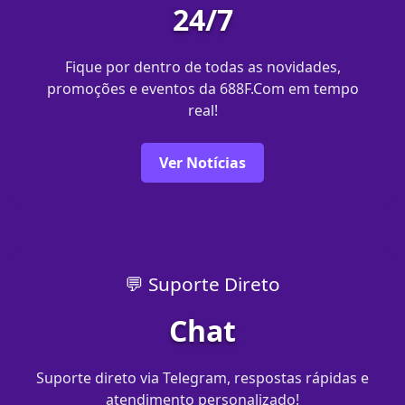
24/7
Fique por dentro de todas as novidades,
promoções e eventos da 688F.Com em tempo
real!
Ver Notícias
💬 Suporte Direto
Chat
Suporte direto via Telegram, respostas rápidas e
atendimento personalizado!