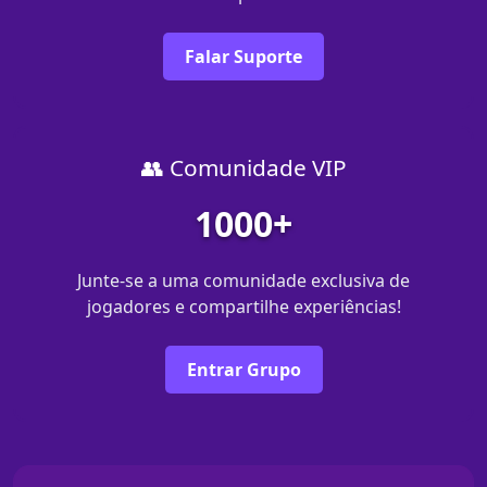
Falar Suporte
👥 Comunidade VIP
1000+
Junte-se a uma comunidade exclusiva de
jogadores e compartilhe experiências!
Entrar Grupo