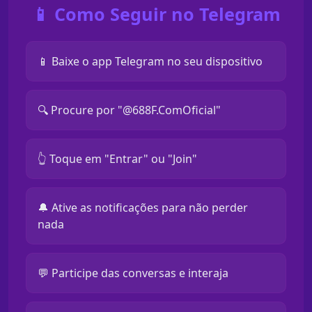
📱 Como Seguir no Telegram
📱 Baixe o app Telegram no seu dispositivo
🔍 Procure por "@688F.ComOficial"
👆 Toque em "Entrar" ou "Join"
🔔 Ative as notificações para não perder
nada
💬 Participe das conversas e interaja