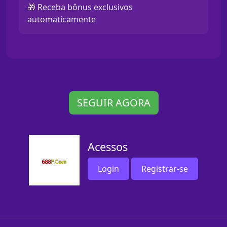
🎁 Receba bônus exclusivos
automaticamente
SEGUIR AGORA
Acessos
Login
Registrar-se