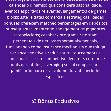
calendário dinâmico que considera sazonalidade,
eventos esportivos relevantes, lançamentos de games
blockbuster e datas comerciais estratégicas. Reload
bonuses oferecem matched percentages em depósitos
subsequentes, mantendo engagement de jogadores
estabelecidos; cashback programs retornam
percentuais de net losses semanais/mensais,
funcionando como insurance mechanism que mitiga
variance negativa e reduz churn; tournaments e
leaderboards criam competitive dynamics com prize
pools garantidos, leveraging social comparison e
gamificação para drive volume durante períodos
específicos.
🎁 Bônus Exclusivos