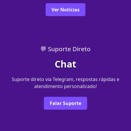
Ver Notícias
💬 Suporte Direto
Chat
Suporte direto via Telegram, respostas rápidas e
atendimento personalizado!
Falar Suporte