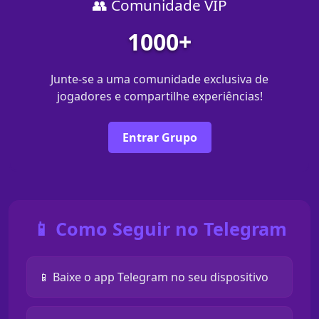
👥 Comunidade VIP
1000+
Junte-se a uma comunidade exclusiva de
jogadores e compartilhe experiências!
Entrar Grupo
📱 Como Seguir no Telegram
📱 Baixe o app Telegram no seu dispositivo