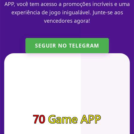
APP, você tem acesso a promoções incríveis e uma
experiência de jogo inigualável. Junte-se aos
vencedores agora!
SEGUIR NO TELEGRAM