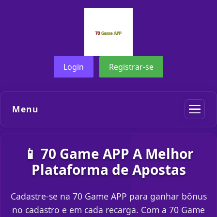
Login
Registrar-se
Menu
📱 70 Game APP A Melhor
Plataforma de Apostas
Cadastre-se na 70 Game APP para ganhar bônus
no cadastro e em cada recarga. Com a 70 Game