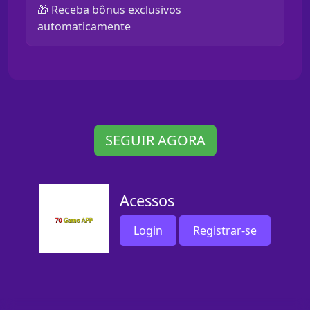
🎁 Receba bônus exclusivos
automaticamente
SEGUIR AGORA
Acessos
Login
Registrar-se