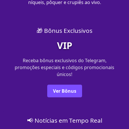
níqueis, pôquer e crupiês ao vivo.
🎁 Bônus Exclusivos
VIP
Receba bônus exclusivos do Telegram,
promoções especiais e códigos promocionais
únicos!
Ver Bônus
📢 Notícias em Tempo Real