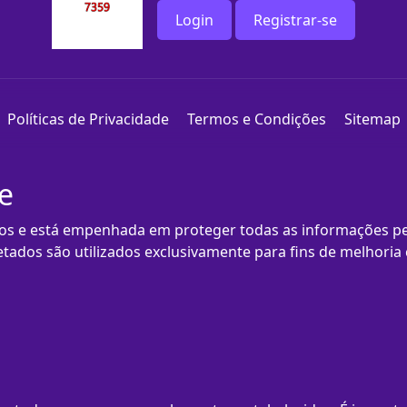
Login
Registrar-se
Políticas de Privacidade
Termos e Condições
Sitemap
de
rios e está empenhada em proteger todas as informações p
tados são utilizados exclusivamente para fins de melhoria