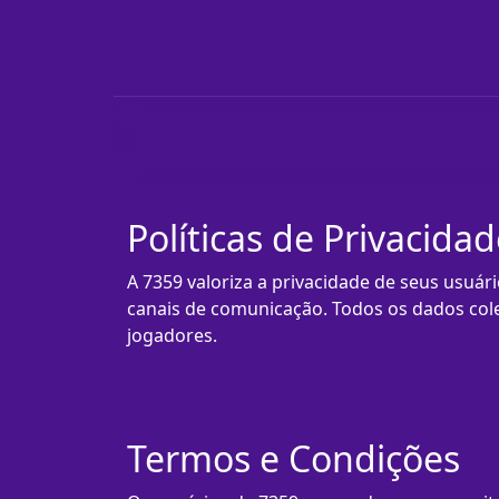
Políticas de Privacida
A 7359 valoriza a privacidade de seus usuá
canais de comunicação. Todos os dados cole
jogadores.
Termos e Condições