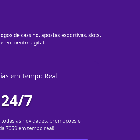
gos de cassino, apostas esportivas, slots,
etenimento digital.
cias em Tempo Real
24/7
e todas as novidades, promoções e
da 7359 em tempo real!