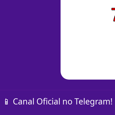
📱 Canal Oficial no Telegram!