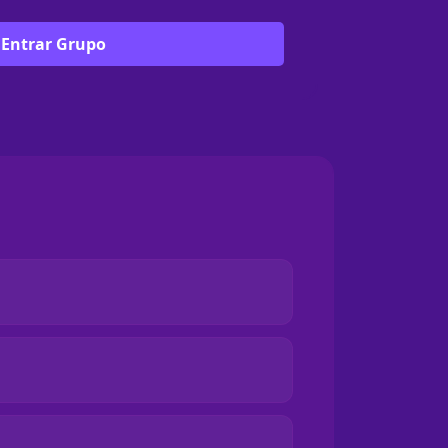
Entrar Grupo