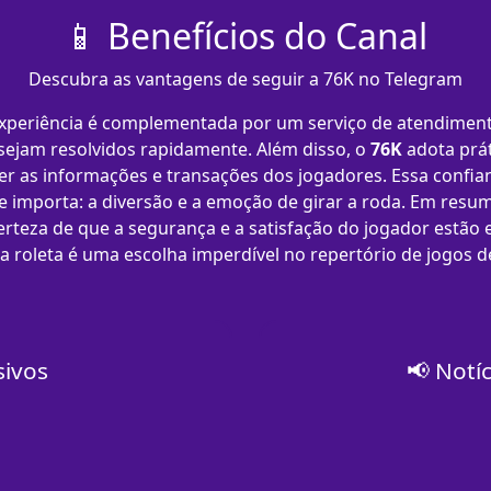
📱 Benefícios do Canal
Descubra as vantagens de seguir a 76K no Telegram
periência é complementada por um serviço de atendimento 
ejam resolvidos rapidamente. Além disso, o
76K
adota prát
ger as informações e transações dos jogadores. Essa confia
importa: a diversão e a emoção de girar a roda. Em resum
rteza de que a segurança e a satisfação do jogador estão
a roleta é uma escolha imperdível no repertório de jogos d
sivos
📢 Notí