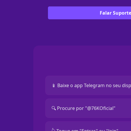
Falar Suport
📱 Baixe o app Telegram no seu disp
🔍 Procure por "@76KOficial"