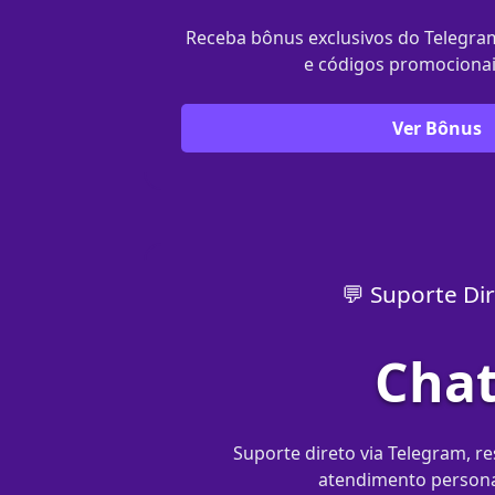
Receba bônus exclusivos do Telegra
e códigos promocionai
Ver Bônus
💬 Suporte Di
Cha
Suporte direto via Telegram, r
atendimento persona