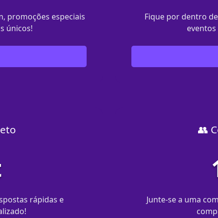
m, promoções especiais
Fique por dentro d
s únicos!
eventos
reto
👥 
t
espostas rápidas e
Junte-se a uma com
lizado!
compa