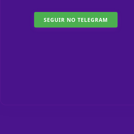
SEGUIR NO TELEGRAM