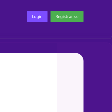
Login
Registrar-se