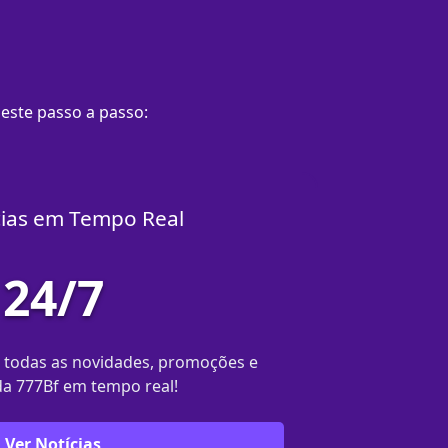
 este passo a passo:
cias em Tempo Real
24/7
e todas as novidades, promoções e
da 777Bf em tempo real!
Ver Notícias