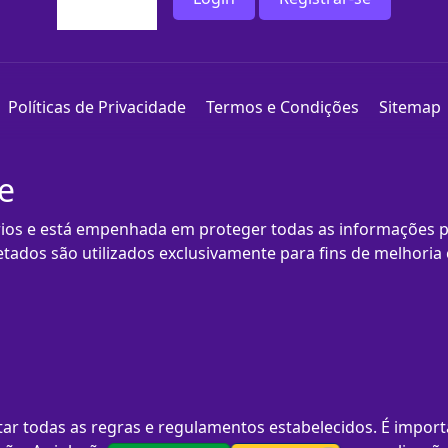
Políticas de Privacidade
Termos e Condições
Sitemap
de
ários e está empenhada em proteger todas as informações 
tados são utilizados exclusivamente para fins de melhoria
r todas as regras e regulamentos estabelecidos. É import