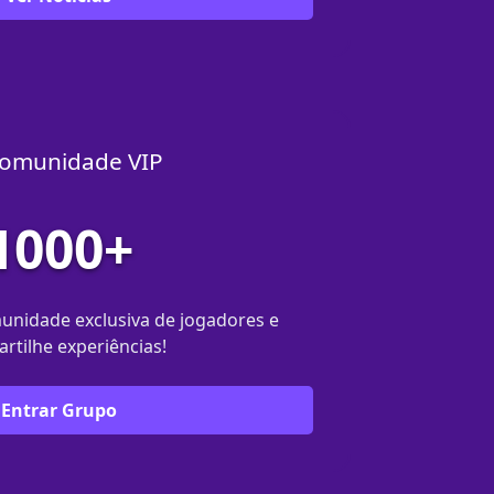
Comunidade VIP
1000+
unidade exclusiva de jogadores e
rtilhe experiências!
Entrar Grupo