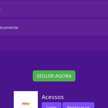
a
aticamente
SEGUIR AGORA
Acessos
Login
Registrar-se