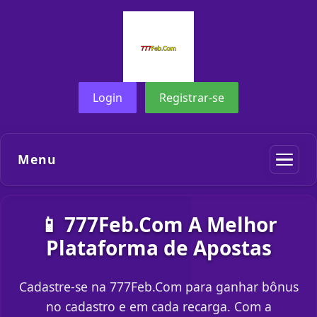
Login
Registrar-se
Menu
📱 777Feb.Com A Melhor
Plataforma de Apostas
Cadastre-se na 777Feb.Com para ganhar bônus
no cadastro e em cada recarga. Com a