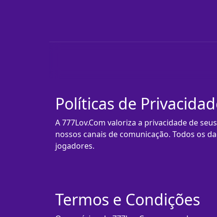
Políticas de Privacida
A 777Lov.Com valoriza a privacidade de seu
nossos canais de comunicação. Todos os dad
jogadores.
Termos e Condições