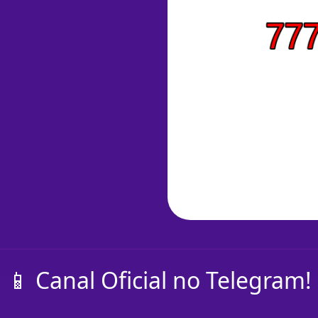
📱 Canal Oficial no Telegram!