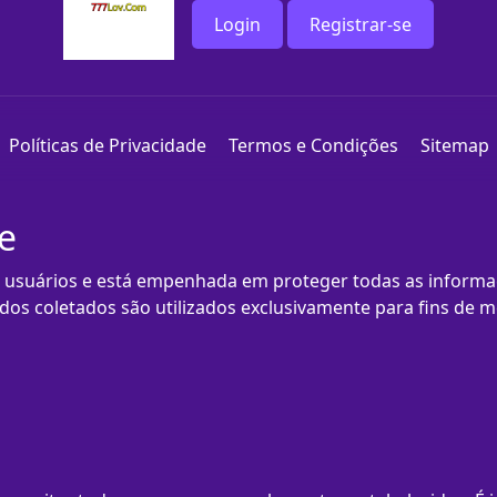
Login
Registrar-se
Políticas de Privacidade
Termos e Condições
Sitemap
de
s usuários e está empenhada em proteger todas as informa
os coletados são utilizados exclusivamente para fins de m