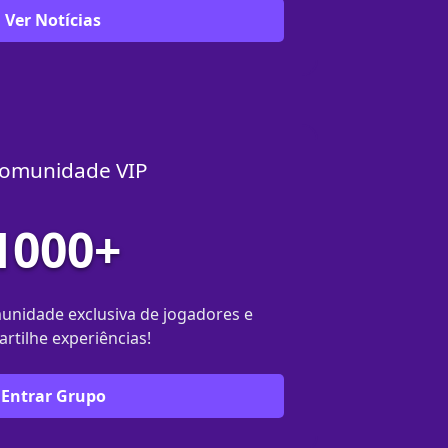
Ver Notícias
Comunidade VIP
1000+
unidade exclusiva de jogadores e
rtilhe experiências!
Entrar Grupo