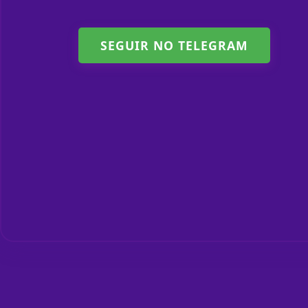
SEGUIR NO TELEGRAM