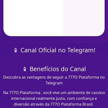
📱 Canal Oficial no Telegram!
📱 Benefícios do Canal
Descubra as vantagens de seguir a 777O Plataforma no
Telegram
Na 777O Plataforma , você vive um ambiente de cassino
internacional realmente justo, com confiança e
diversão através da 777O Plataforma Brasil .