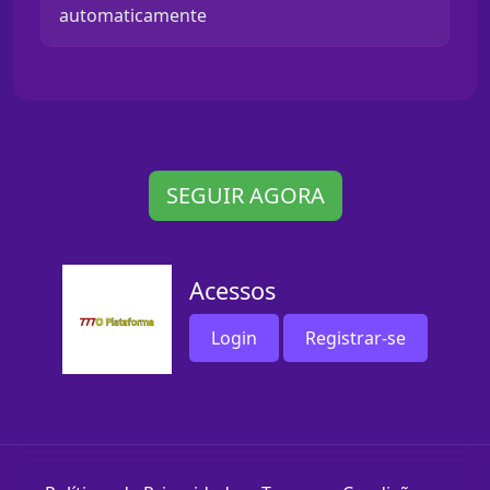
automaticamente
SEGUIR AGORA
Acessos
Login
Registrar-se