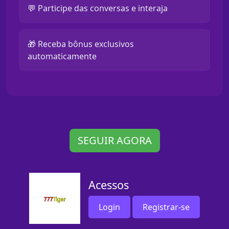
💬 Participe das conversas e interaja
🎁 Receba bônus exclusivos
automaticamente
SEGUIR AGORA
Acessos
Login
Registrar-se