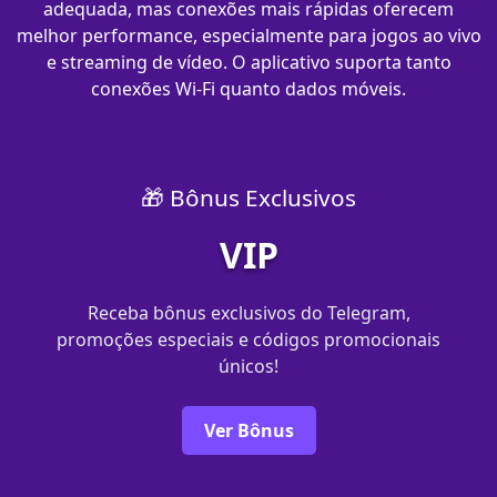
adequada, mas conexões mais rápidas oferecem
melhor performance, especialmente para jogos ao vivo
e streaming de vídeo. O aplicativo suporta tanto
conexões Wi-Fi quanto dados móveis.
🎁 Bônus Exclusivos
VIP
Receba bônus exclusivos do Telegram,
promoções especiais e códigos promocionais
únicos!
Ver Bônus